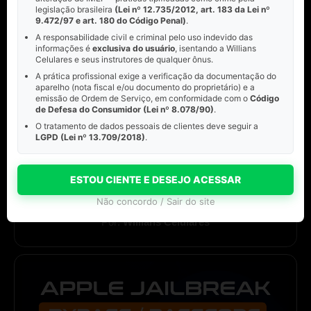
legislação brasileira
(Lei nº 12.735/2012, art. 183 da Lei nº
9.472/97 e art. 180 do Código Penal)
.
A responsabilidade civil e criminal pelo uso indevido das
informações é
exclusiva do usuário
, isentando a Willians
Celulares e seus instrutores de qualquer ônus.
A prática profissional exige a verificação da documentação do
aparelho (nota fiscal e/ou documento do proprietário) e a
emissão de Ordem de Serviço, em conformidade com o
Código
de Defesa do Consumidor (Lei nº 8.078/90)
.
O tratamento de dados pessoais de clientes deve seguir a
LGPD (Lei nº 13.709/2018)
.
ESTOU CIENTE E DESEJO ACESSAR
Não concordo / Sair do site
Por:
Willians Celulares